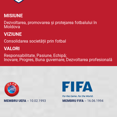
MISIUNE
Dezvoltarea, promovarea și protejarea fotbalului în
Moldova
VIZIUNE
Consolidarea societății prin fotbal
VALORI
Responsabilitate, Pasiune, Echipă;
Inovare, Progres, Buna guvernare, Dezvoltarea profesională
MEMBRU UEFA
--
10.02.1993
MEMBRU FIFA
--
16.06.1994