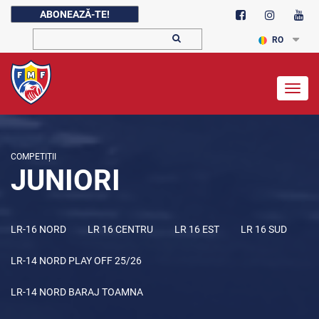
ABONEAZĂ-TE!
RO
Togg
navig
COMPETIȚII
JUNIORI
LR-16 NORD
LR 16 CENTRU
LR 16 EST
LR 16 SUD
LR-14 NORD PLAY OFF 25/26
LR-14 NORD BARAJ TOAMNA