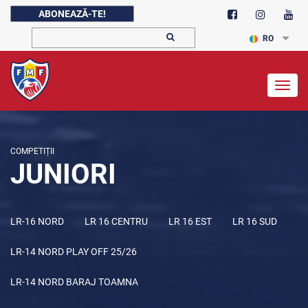
ABONEAZĂ-TE!
RO
Togg
navig
COMPETIȚII
JUNIORI
LR-16 NORD
LR 16 CENTRU
LR 16 EST
LR 16 SUD
LR-14 NORD PLAY OFF 25/26
LR-14 NORD BARAJ TOAMNA