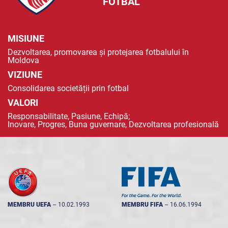
FOTBAL
MISIUNE
Dezvoltarea, promovarea și protejarea fotbalului în
Moldova
VIZIUNE
Consolidarea societății prin fotbal
VALORI
Responsabilitate, Pasiune, Echipă;
Inovare, Progres, Buna guvernare, Dezvoltarea profesională
MEMBRU UEFA
--
10.02.1993
MEMBRU FIFA
--
16.06.1994