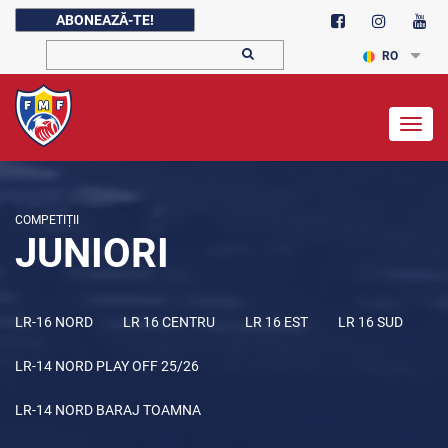
ABONEAZĂ-TE!
RO
Togg
navig
COMPETIȚII
JUNIORI
LR-16 NORD
LR 16 CENTRU
LR 16 EST
LR 16 SUD
LR-14 NORD PLAY OFF 25/26
LR-14 NORD BARAJ TOAMNA