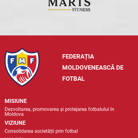
FEDERAȚIA
MOLDOVENEASCĂ DE
FOTBAL
MISIUNE
Dezvoltarea, promovarea și protejarea fotbalului în
Moldova
VIZIUNE
Consolidarea societății prin fotbal