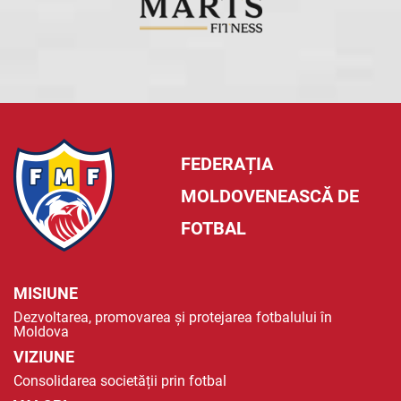
FEDERAȚIA
MOLDOVENEASCĂ DE
FOTBAL
MISIUNE
Dezvoltarea, promovarea și protejarea fotbalului în
Moldova
VIZIUNE
Consolidarea societății prin fotbal