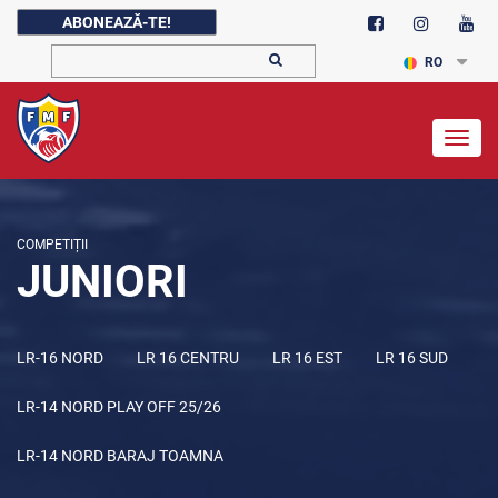
ABONEAZĂ-TE!
RO
Togg
navig
COMPETIȚII
JUNIORI
LR-16 NORD
LR 16 CENTRU
LR 16 EST
LR 16 SUD
LR-14 NORD PLAY OFF 25/26
LR-14 NORD BARAJ TOAMNA