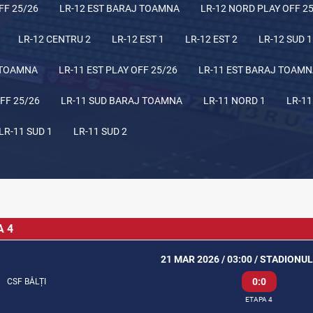
FF 25/26
LR-12 EST BARAJ TOAMNA
LR-12 NORD PLAY OFF 2
LR-12 CENTRU 2
LR-12 EST 1
LR-12 EST 2
LR-12 SUD 1
 TOAMNA
LR-11 EST PLAY OFF 25/26
LR-11 EST BARAJ TOAM
FF 25/26
LR-11 SUD BARAJ TOAMNA
LR-11 NORD 1
LR-11
LR-11 SUD 1
LR-11 SUD 2
A 4
21 MAR 2026 / 03:00 / STADIONUL
0:0
CSF BĂLȚI
ETAPA 4