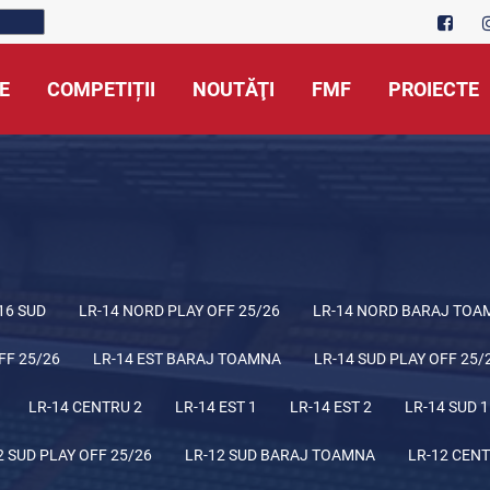
E
COMPETIȚII
NOUTĂŢI
FMF
PROIECTE
16 SUD
LR-14 NORD PLAY OFF 25/26
LR-14 NORD BARAJ TOA
FF 25/26
LR-14 EST BARAJ TOAMNA
LR-14 SUD PLAY OFF 25/
LR-14 CENTRU 2
LR-14 EST 1
LR-14 EST 2
LR-14 SUD 1
2 SUD PLAY OFF 25/26
LR-12 SUD BARAJ TOAMNA
LR-12 CENT