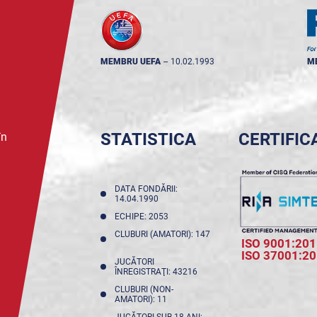
MEMBRU UEFA
--
10.02.1993
M
STATISTICA
CERTIFIC
în
DATA FONDĂRII:
14.04.1990
ECHIPE: 2053
CLUBURI (AMATORI): 147
ISO 9001:201
ISO 37001:2
JUCĂTORI
ÎNREGISTRAŢI: 43216
CLUBURI (NON-
AMATORI): 11