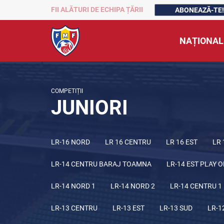
FII ALĂTURI DE ECHIPA ȚĂRII
ABONEAZĂ-TE!
NAȚIONAL
COMPETIȚII
JUNIORI
LR-16 NORD
LR 16 CENTRU
LR 16 EST
LR 
LR-14 CENTRU BARAJ TOAMNA
LR-14 EST PLAY O
LR-14 NORD 1
LR-14 NORD 2
LR-14 CENTRU 1
LR-13 CENTRU
LR-13 EST
LR-13 SUD
LR-1