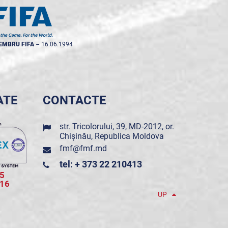
EMBRU FIFA
--
16.06.1994
ATE
CONTACTE
str. Tricolorului, 39, MD-2012, or.
Chișinău, Republica Moldova
fmf@fmf.md
tel: + 373 22 210413
5
016
UP