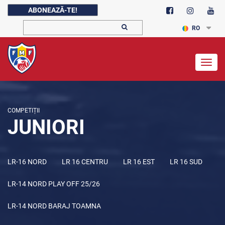
ABONEAZĂ-TE!
RO
Togg
navig
COMPETIȚII
JUNIORI
LR-16 NORD
LR 16 CENTRU
LR 16 EST
LR 16 SUD
LR-14 NORD PLAY OFF 25/26
LR-14 NORD BARAJ TOAMNA