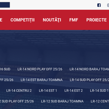
E
COMPETIȚII
NOUTĂŢI
FMF
PROIECTE
16 SUD
LR-14 NORD PLAY OFF 25/26
LR-14 NORD BARAJ TOA
FF 25/26
LR-14 EST BARAJ TOAMNA
LR-14 SUD PLAY OFF 25/
LR-14 CENTRU 2
LR-14 EST 1
LR-14 EST 2
LR-14 SUD 1
2 SUD PLAY OFF 25/26
LR-12 SUD BARAJ TOAMNA
LR-12 CENT