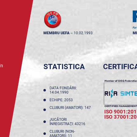
MEMBRU UEFA
--
10.02.1993
M
STATISTICA
CERTIFIC
în
DATA FONDĂRII:
14.04.1990
ECHIPE: 2053
CLUBURI (AMATORI): 147
ISO 9001:201
ISO 37001:2
JUCĂTORI
ÎNREGISTRAŢI: 43216
CLUBURI (NON-
AMATORI): 11