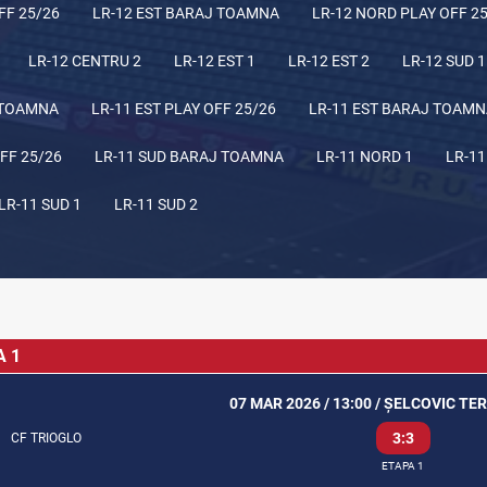
FF 25/26
LR-12 EST BARAJ TOAMNA
LR-12 NORD PLAY OFF 2
LR-12 CENTRU 2
LR-12 EST 1
LR-12 EST 2
LR-12 SUD 1
 TOAMNA
LR-11 EST PLAY OFF 25/26
LR-11 EST BARAJ TOAM
FF 25/26
LR-11 SUD BARAJ TOAMNA
LR-11 NORD 1
LR-11
LR-11 SUD 1
LR-11 SUD 2
A 1
07 MAR 2026 / 13:00 / ȘELCOVIC TE
3:3
CF TRIOGLO
ETAPA 1