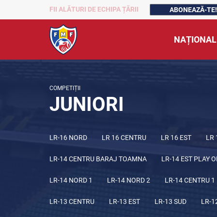
FII ALĂTURI DE ECHIPA ȚĂRII
ABONEAZĂ-TE!
NAȚIONAL
COMPETIȚII
JUNIORI
LR-16 NORD
LR 16 CENTRU
LR 16 EST
LR 
LR-14 CENTRU BARAJ TOAMNA
LR-14 EST PLAY O
LR-14 NORD 1
LR-14 NORD 2
LR-14 CENTRU 1
LR-13 CENTRU
LR-13 EST
LR-13 SUD
LR-1