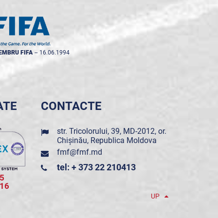
EMBRU FIFA
--
16.06.1994
ATE
CONTACTE
str. Tricolorului, 39, MD-2012, or.
Chișinău, Republica Moldova
fmf@fmf.md
tel: + 373 22 210413
5
016
UP