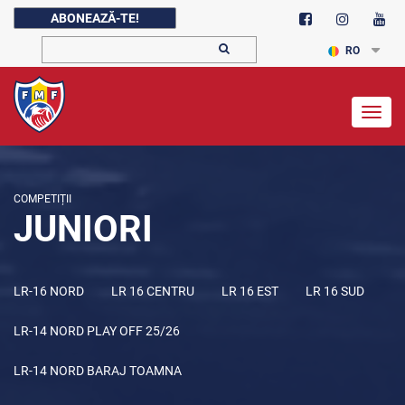
ABONEAZĂ-TE!
RO
Togg
navig
COMPETIȚII
JUNIORI
LR-16 NORD
LR 16 CENTRU
LR 16 EST
LR 16 SUD
LR-14 NORD PLAY OFF 25/26
LR-14 NORD BARAJ TOAMNA