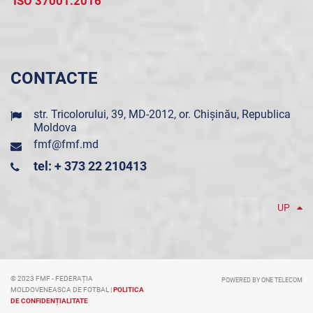
ISO 37001:2016
CONTACTE
str. Tricolorului, 39, MD-2012, or. Chișinău, Republica
Moldova
fmf@fmf.md
tel: + 373 22 210413
UP
© 2023 FMF - FEDERAȚIA
POWERED BY ONE TELECOM
MOLDOVENEASCA DE FOTBAL |
POLITICA
DE CONFIDENȚIALITATE