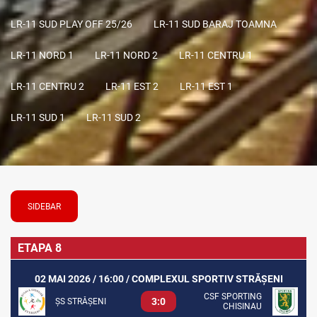
LR-11 SUD PLAY OFF 25/26
LR-11 SUD BARAJ TOAMNA
LR-11 NORD 1
LR-11 NORD 2
LR-11 CENTRU 1
LR-11 CENTRU 2
LR-11 EST 2
LR-11 EST 1
LR-11 SUD 1
LR-11 SUD 2
SIDEBAR
ETAPA 8
02 MAI 2026 / 16:00 / COMPLEXUL SPORTIV STRĂȘENI
CSF SPORTING
3:0
ȘS STRĂȘENI
CHISINAU