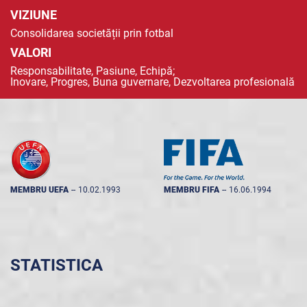
VIZIUNE
Consolidarea societății prin fotbal
VALORI
Responsabilitate, Pasiune, Echipă;
Inovare, Progres, Buna guvernare, Dezvoltarea profesională
MEMBRU UEFA
--
10.02.1993
MEMBRU FIFA
--
16.06.1994
STATISTICA