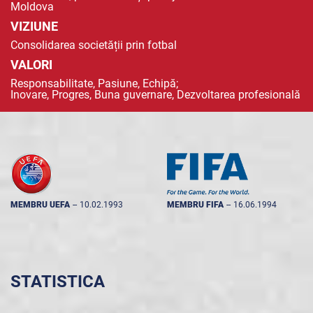
Moldova
VIZIUNE
Consolidarea societății prin fotbal
VALORI
Responsabilitate, Pasiune, Echipă;
Inovare, Progres, Buna guvernare, Dezvoltarea profesională
MEMBRU UEFA
--
10.02.1993
MEMBRU FIFA
--
16.06.1994
STATISTICA