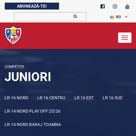
ABONEAZĂ-TE!
RO
Togg
navig
COMPETIȚII
JUNIORI
LR-16 NORD
LR 16 CENTRU
LR 16 EST
LR 16 SUD
LR-14 NORD PLAY OFF 25/26
LR-14 NORD BARAJ TOAMNA