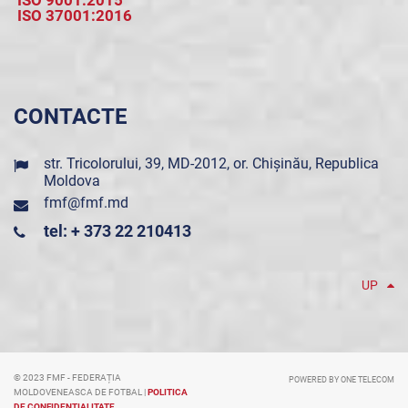
ISO 9001:2015
ISO 37001:2016
CONTACTE
str. Tricolorului, 39, MD-2012, or. Chișinău, Republica
Moldova
fmf@fmf.md
tel: + 373 22 210413
UP
© 2023 FMF - FEDERAȚIA
POWERED BY ONE TELECOM
MOLDOVENEASCA DE FOTBAL |
POLITICA
DE CONFIDENȚIALITATE