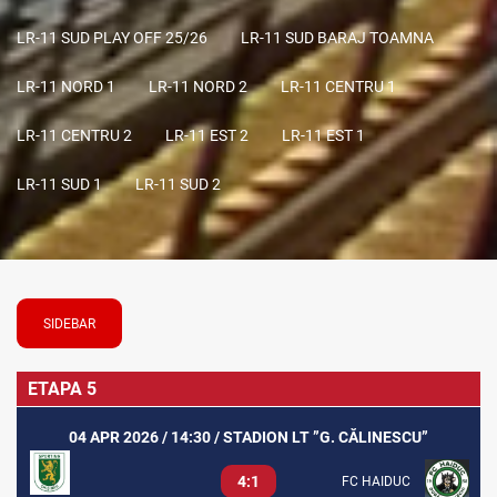
LR-11 SUD PLAY OFF 25/26
LR-11 SUD BARAJ TOAMNA
LR-11 NORD 1
LR-11 NORD 2
LR-11 CENTRU 1
LR-11 CENTRU 2
LR-11 EST 2
LR-11 EST 1
LR-11 SUD 1
LR-11 SUD 2
SIDEBAR
ETAPA 5
04 APR 2026 / 14:30 / STADION LT ”G. CĂLINESCU”
4:1
FC HAIDUC