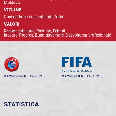
Moldova
VIZIUNE
Consolidarea societății prin fotbal
VALORI
Responsabilitate, Pasiune, Echipă;
Inovare, Progres, Buna guvernare, Dezvoltarea profesională
MEMBRU UEFA
--
10.02.1993
MEMBRU FIFA
--
16.06.1994
STATISTICA