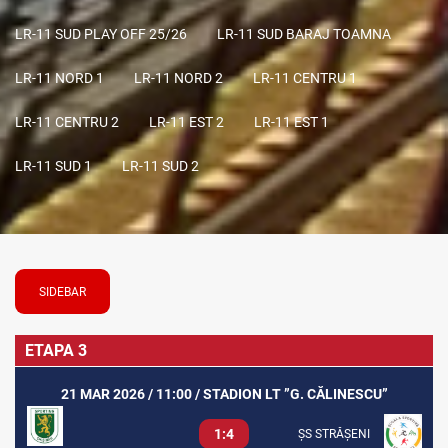
LR-11 SUD PLAY OFF 25/26
LR-11 SUD BARAJ TOAMNA
LR-11 NORD 1
LR-11 NORD 2
LR-11 CENTRU 1
LR-11 CENTRU 2
LR-11 EST 2
LR-11 EST 1
LR-11 SUD 1
LR-11 SUD 2
SIDEBAR
ETAPA 3
21 MAR 2026 / 11:00 / STADION LT ”G. CĂLINESCU”
1:4
ȘS STRĂȘENI