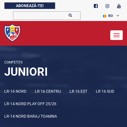
ABONEAZĂ-TE!
RO
Togg
navig
COMPETIȚII
JUNIORI
LR-16 NORD
LR 16 CENTRU
LR 16 EST
LR 16 SUD
LR-14 NORD PLAY OFF 25/26
LR-14 NORD BARAJ TOAMNA