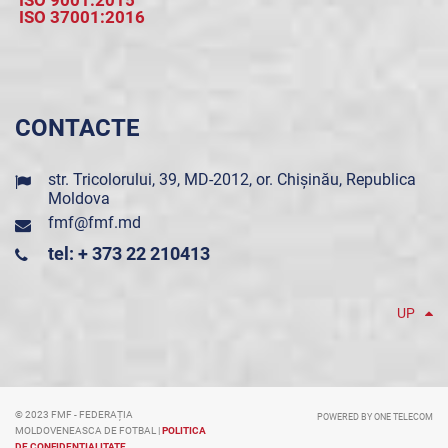
ISO 9001:2015
ISO 37001:2016
CONTACTE
str. Tricolorului, 39, MD-2012, or. Chișinău, Republica
Moldova
fmf@fmf.md
tel: + 373 22 210413
UP
© 2023 FMF - FEDERAȚIA
POWERED BY ONE TELECOM
MOLDOVENEASCA DE FOTBAL |
POLITICA
DE CONFIDENȚIALITATE