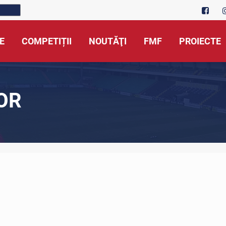
E
COMPETIȚII
NOUTĂŢI
FMF
PROIECTE
OR