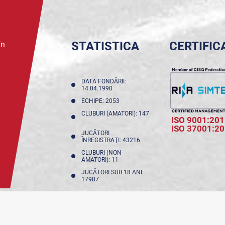
STATISTICA
CERTIFIC
în
DATA FONDĂRII:
14.04.1990
ECHIPE: 2053
CLUBURI (AMATORI): 147
ISO 9001:201
ISO 37001:2
JUCĂTORI
ÎNREGISTRAŢI: 43216
CLUBURI (NON-
AMATORI): 11
JUCĂTORI SUB 18 ANI:
17987
NFIDENȚIALITATE