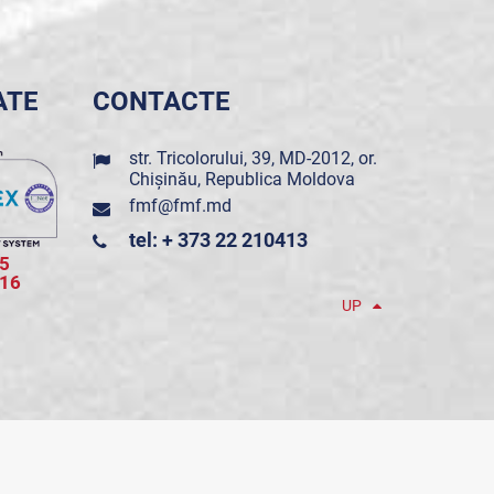
ATE
CONTACTE
str. Tricolorului, 39, MD-2012, or.
Chișinău, Republica Moldova
fmf@fmf.md
tel: + 373 22 210413
5
016
UP
POWERED BY ONE TELECOM