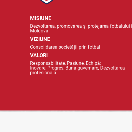
MISIUNE
Dezvoltarea, promovarea și protejarea fotbalului 
Moldova
VIZIUNE
Consolidarea societății prin fotbal
VALORI
Responsabilitate, Pasiune, Echipă;
Inovare, Progres, Buna guvernare, Dezvoltarea
profesională
© 2023 FMF - FEDERAȚIA MOLDOVENEASCA DE FOTBAL |
POLITICA DE CO