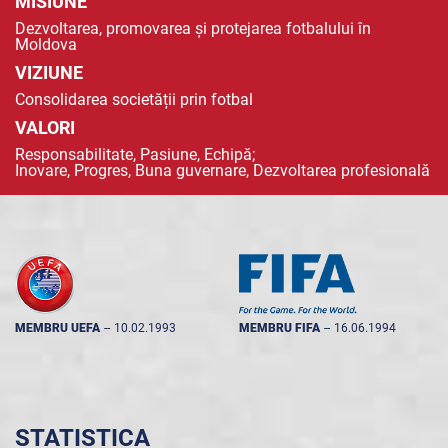
MISIUNE
Dezvoltarea, promovarea și protejarea fotbalului în
Moldova
VIZIUNE
Consolidarea societății prin fotbal
VALORI
Responsabilitate, Pasiune, Echipă;
Inovare, Progres, Buna guvernare, Dezvoltarea profesională
MEMBRU UEFA
--
10.02.1993
MEMBRU FIFA
--
16.06.1994
STATISTICA